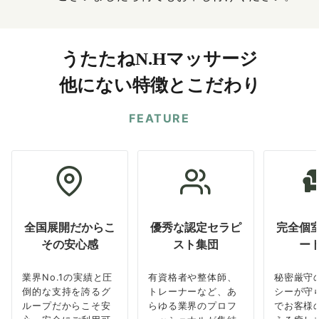
うたたねN.Hマッサージ
他にない特徴とこだわり
FEATURE
全国展開だからこ
優秀な認定セラピ
完全個
その安心感
スト集団
ー
業界No.1の実績と圧
有資格者や整体師、
秘密厳守
倒的な支持を誇るグ
トレーナーなど、あ
シーが守
ループだからこそ安
らゆる業界のプロフ
でお客様