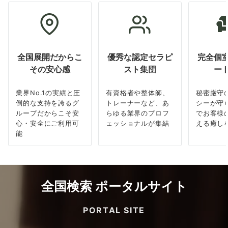
全国展開だからこ
優秀な認定セラピ
完全個
その安心感
スト集団
ー
業界No.1の実績と圧
有資格者や整体師、
秘密厳守
倒的な支持を誇るグ
トレーナーなど、あ
シーが守
ループだからこそ安
らゆる業界のプロフ
でお客様
心・安全にご利用可
ェッショナルが集結
える癒し
能
全国検索 ポータルサイト
PORTAL SITE