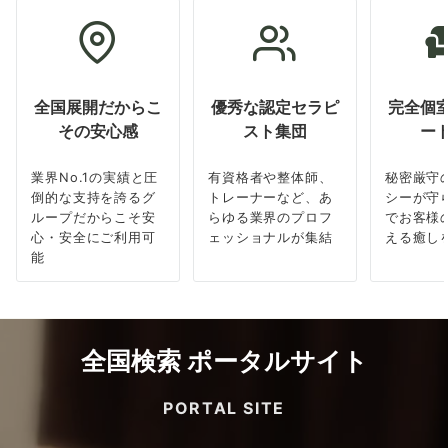
全国展開だからこ
優秀な認定セラピ
完全個
その安心感
スト集団
ー
業界No.1の実績と圧
有資格者や整体師、
秘密厳守
倒的な支持を誇るグ
トレーナーなど、あ
シーが守
ループだからこそ安
らゆる業界のプロフ
でお客様
心・安全にご利用可
ェッショナルが集結
える癒し
能
全国検索 ポータルサイト
PORTAL SITE